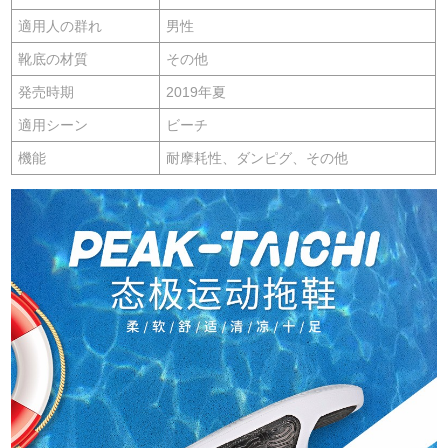
適用人の群れ
男性
靴底の材質
その他
発売時期
2019年夏
適用シーン
ビーチ
機能
耐摩耗性、ダンピグ、その他