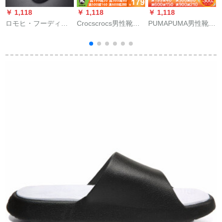
￥ 1,118
￥ 1,118
￥ 1,118
￥
ロモヒ・フーディ軽
Crocscrocs男性靴女
PUMAPUMA男性靴女
F
お荷物の沢ブラドン
性靴2020夏新品ベヤ
性靴2020新型スニカ
サー男ユリ2020春夏
カラ組カジュアラン
ゲル372318黒
新作ファンシー・ロ
ド20393 11033-001/
+PUMA白42
ール男滑り止めサー
黒店長オースメール8
N
男黒41
W 10/26 cm/41-42