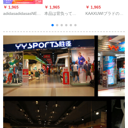
￥ 1,965
￥ 1,965
￥ 1,965
￥
adidasadidasasNEO
本品は背负って
KAAXUWIブラドの女
20夏新商品男性靴カ
Kappa Kapa 2020新
性靴1靴2つは女性サ
ジュア一字アウドア
型の夏の男女のカー
ロンダの坂と厚い底
ビビ、チサダンAQ
リングの凉しいスッ
の夏2020年新型スリ
1701 F 35416このサ
キリ量の通气性のカ
パンの外でファンシ
ズの女性は1サズが、
ジュア人の字は星空
ーのハイヒアを履い
男性は2サズが39よリ
の青/红火色-822を引
て1字はベルカラを引
が小さい。
いています。
いてくれま
す/6009(高7.7 cmと
ド
34 cm)