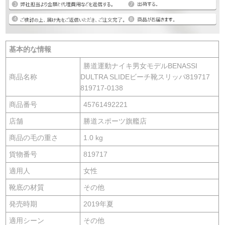
基本的な情報
勝道運動ナイキ男女モデルBENASSI
商品名称
DULTRA SLIDEビーチ靴スリッパ819717
819717-0138
商品番号
45761492221
店舗
勝道スポーツ旗艦店
商品の毛の重さ
1.0 kg
貨物番号
819717
適用人
女性
靴底の材質
その他
発売時期
2019年夏
適用シーン
その他