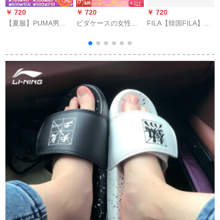
￥ 720
￥ 720
￥ 720
￥
【夏服】PUMA男性
ビダケースの女性靴
FILA【韓国FILA】ス
靴女性靴カージュブ
は底が厚くて、バー
プリッパ外出LOGO
ーツ2020新型シンプ
キングのハーフスリ
プロフィットファン
ロで上品なスリムパ
ーリングの女性真皮
シープロリッパ海兵
ン36023 PUMAホワ
が高いです。
隊青/2 X-NVV 280
イト+ブラック42