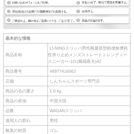
基本的な情報
LI-NINGスリッパ男性靴夏新型軽便耐摩耗
商品名称
性滑り止めメンズストレートトレンディー
スニーカー-1白(靴端夜光)42
商品番号
48977416062
店舗
しんちゃんスポーツ専門店
商品の毛の重さ
1.0 kg
商品の産地
中国大陸
品番
WAGANスリッパ
適用人の群れ
男性
靴底の材質
ゴム