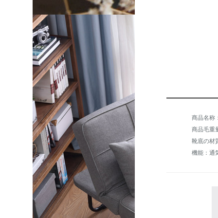
商品毛重量：
靴底の材
機能：通