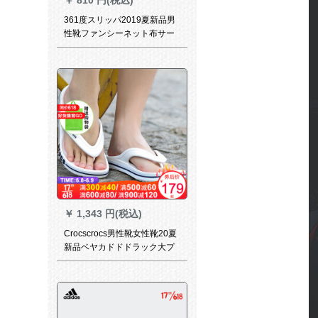
361度スリッパ2019夏新品男
性靴ファンシーネット布サー
676730-2曜石黒/マグリード
40
￥
1,343 円(税込)
Crocscrocs男性靴女性靴20夏
新品ベヤカドドドラック大プ
レストロック平底住宅洞靴耐
摩耗性滑り止めスッパー
206233-146/男女同モデル主
押しM 10 W 12/内長28 cm