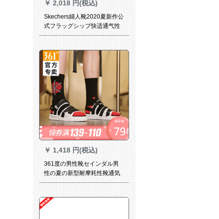
￥
2,018 円(税込)
Skechers婦人靴2020夏新作公
式フラッグシップ快适通气性
カージュブーツシンプ軽い量
サーダンル緩震滑り止め、涼
牽引靴1519-GYL 15339-PCH
38/245
￥
1,418 円(税込)
361度の男性靴セインダル男
性の夏の新型耐摩耗性靴通気
性スライダー361度の白/曜石
黒40