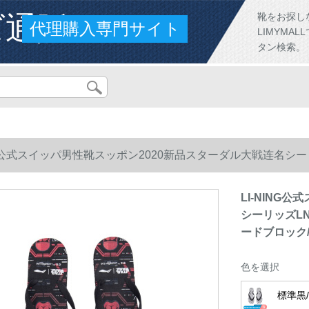
ズ通販
靴をお探し
代理購入専門サイト
LIMYM
タン検索。
NG公式スイッパ男性靴スッポン2020新品スターダル大戦连名シーリッ
ロック/フレッックド-3 42
LI-NING
シーリッズLN
ードブロック/
色を選択
標準黒/