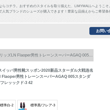
ならコチラ。おすすめのスタイルを取り揃えた、LIMYMALLへようこそ
ALLで人気ブランドのシューズが購入できます！豊富な品揃えからご希望条
お問い
ズLN Flaoper男性トレーンスーパーAGAQ 005ス
公式スイッパ男性靴スッポン2020新品スターダル大戦连名
 Flaoper男性トレーンスーパーAGAQ 005スタンダ
フレッックド-3 42
標準白-2
標準黒/フレア-3