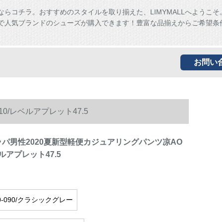
ならコチラ。おすすめのスタイルを取り揃えた、LIMYMALLへようこそ
ALLで人気ブランドのシューズが購入できます！豊富な品揃えからご希望条
お問い
0/レベルアプレット47.5
スッパ男性2020夏新型軽便カジュアリングパンツ凉AO
レベルアプレット47.5
60-090/クラシックグレー