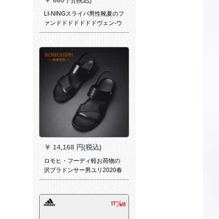
LI-NINGスライパ男性靴夏のフ
ァンドドドドドドドヴェン-ウ
ェル軽便ダンプバークベース
黒42
￥
14,168 円(税込)
ロモヒ・フーディ軽お荷物の
沢ブラドンサー男ユリ2020春
夏新作ファンシー・ロール男
滑り止めサー男黒41