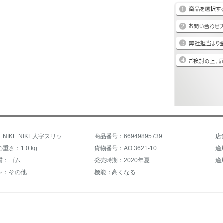
商品名称：NIKE NIKE人字スリッパ男性2020夏新型軽便カジュアルスリッパビーチ靴涼AO 3621-10/レベルアップホワイト47.5
商品番号：66949895739
店
重さ：1.0 kg
貨物番号：AO 3621-10
適
質：ゴム
発売時期：2020年夏
適
ン：その他
機能：高くなる