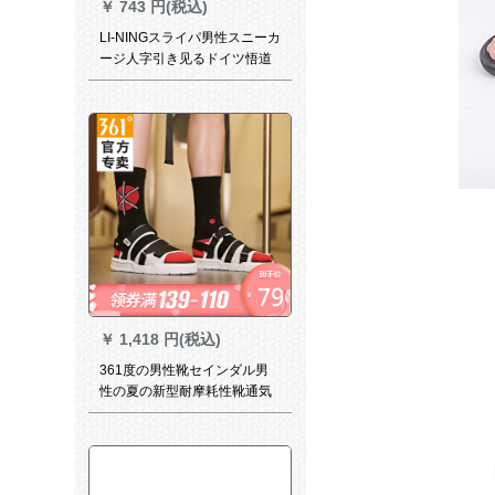
￥
743 円(税込)
LI-NINGスライパ男性スニーカ
ージ人字引き见るドイツ悟道
サラ屋外滑り止め耐摩耗性白
夜光42(内长260-270)
￥
1,418 円(税込)
361度の男性靴セインダル男
性の夏の新型耐摩耗性靴通気
性スライダー361度の白/曜石
黒40