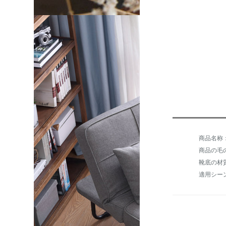
商品の毛の
靴底の材
適用シー