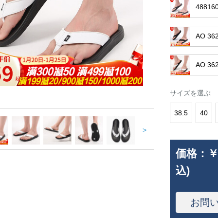
4881
AO 3
AO 3
サイズを選ぶ
38.5
40
>
価格：
￥
込)
お問