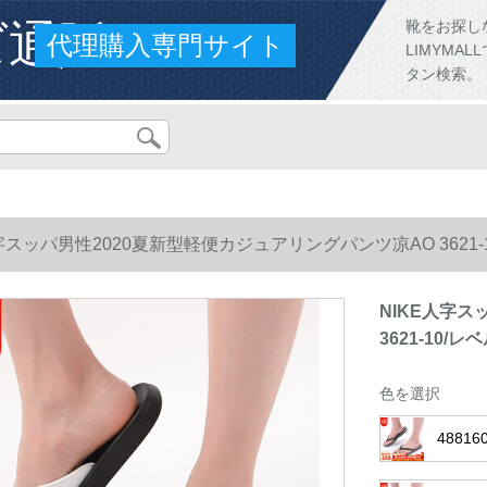
ズ通販
靴をお探し
代理購入専門サイト
LIMYM
タン検索。
字スッパ男性2020夏新型軽便カジュアリングパンツ凉AO 3621-1
NIKE人字
3621-10/
色を選択
4881