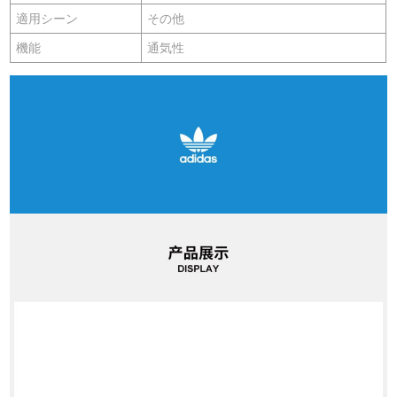
適用シーン
その他
機能
通気性