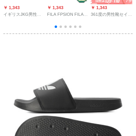
￥ 1,343
￥ 1,343
￥ 1,343
￥
イギリスJKG男性靴
FILA FPSION FILA女
361度の男性靴セイン
L
夏サーダース男性フ
子セインダル2020夏
ダル男性の夏の新型
ューン止め本革紳士
新作マジックトラッ
耐摩耗性靴通気性ス
サーダンル運動涼引
ク
ライダー361度の白/
二用ビッグズビズブ
曜石黒40
ーツブラウン