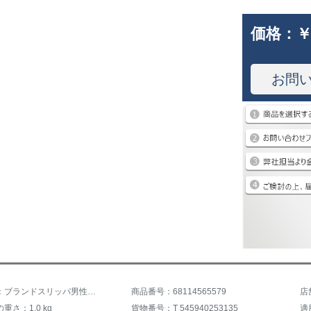
価格：
￥
お問
商品名称：ブランドスリッパ男性サンダル男性夏場バスルーム内外ビーチ靴男性洞穴靴1本で滑り止め学生用スリッパ深藍＋青基準数字40
商品番号：68114565579
重さ：1.0 kg
貨物番号：T 545940253135
適