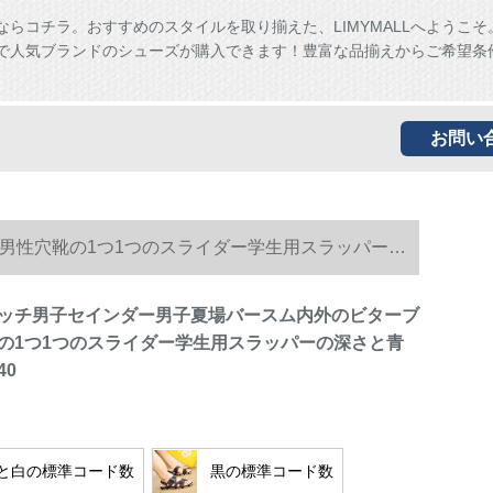
ならコチラ。おすすめのスタイルを取り揃えた、LIMYMALLへようこそ
ALLで人気ブランドのシューズが購入できます！豊富な品揃えからご希望条
お問い
男性穴靴の1つ1つのスライダー学生用スラッパーの
ッチ男子セインダー男子夏場バースム内外のビターブ
の1つ1つのスライダー学生用スラッパーの深さと青
40
と白の標準コード数
黒の標準コード数