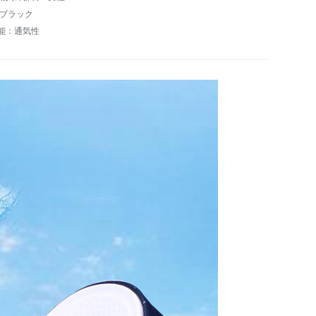
:ブラック
能：通気性