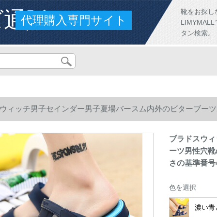
ズ通販
靴をお探し
代理購入専門サイト
LIMYM
タン検索。
ウィッチ男子セインダー男子夏場バースム内外のビターブーツ
の基準番号40
ブラドスウィ
ーツ男性穴靴
さの基準番号
色を選択
濃い青