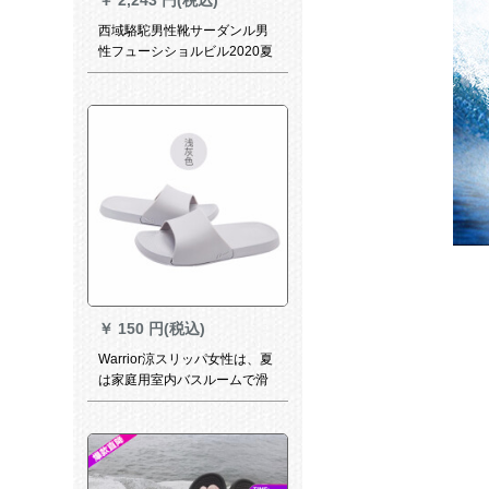
西域駱駝男性靴サーダンル男
性フューシショルビル2020夏
新作ファン柔らかの底の1字は
男性用冷たいスラッパ男性用
HY 9921黒42です。
￥
150 円(税込)
Warrior涼スリッパ女性は、夏
は家庭用室内バスルームで滑
り止められます。