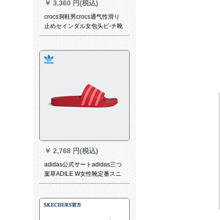
￥
3,360 円(税込)
crocs洞鞋男crocs通气性滑り
止めセインダル女包头ビ-チ靴
の外に冷たいスライパを履く
灰/青绿色-0 A 342 M 8 W
10(260 mm)
￥
2,768 円(税込)
adidas公式サートadidas三つ
葉草ADILE W女性靴定番スニ
カージュ6185 36.5