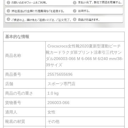
基本的な情報
Crocscrocs女性靴2020夏新型運動ビーチ
靴カードラクダ班プリント涼牽引三代サン
商品名称
ダル206003-066 M 6-066 M 6/240 mm/38-
39サイズ
商品番号
25575655696
店舗
スポーツ専門店
商品の毛の重さ
1.0 kg
貨物番号
206003-066
適用人
女性
靴底の材質
その他