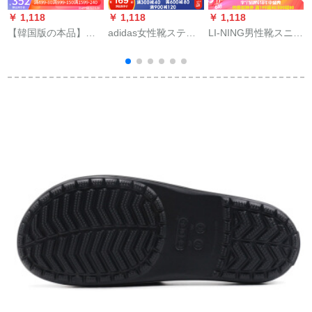
￥ 1,118
￥ 1,118
￥ 1,118
￥
【韓国版の本品】
adidas女性靴スティ
LI-NING男性靴スニカ
L
FILAスラッパ韓国版
ッパ2020夏
ーー男性新品BAD
男女同型フュージョ
COMFORTT FLIP
FIVE男子ダンピグバ
性
ン厚い底のビィーブ
FLOP人字牽引カジュ
スキーボックスボッ
ーツ白230
アブーツEG 20691号
クス下スッパー001-2
黒+明るい白43
標準白/標準黒42
3