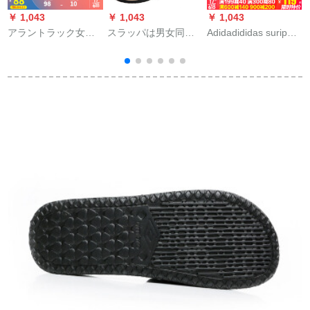
￥ 1,043
￥ 1,043
￥ 1,043
￥
アラントラック女性
スラッパは男女同型
Adidadididas suripp
S
フルージュン2020夏
の人の字です。
男性靴2020夏新作ス
モデル屋外フルージ
ポーツブーツ大logo
ュンは、象牙の白／
Frishパンクブーツ
黒-2 36を提供しま
9
す。