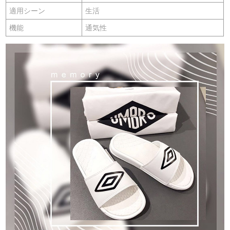
適用シーン
生活
機能
通気性