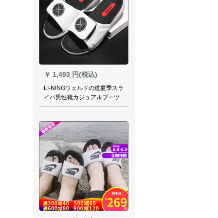
￥
1,493 円(税込)
LI-NINGウェルドの道夏季スラ
イパ男性靴カジュアルブーツ
雲ダンピグ軽い耐摩耗性滑り
止めファン靴-1標準白/標準黒/
微結晶灰43.5(内長270-280)