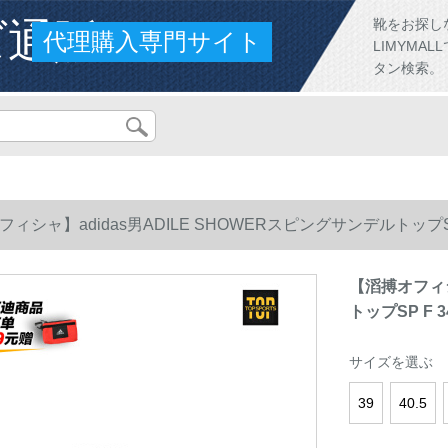
ズ通販
靴をお探し
代理購入専門サイト
LIMYM
タン検索。
ィシャ】adidas男ADILE SHOWERスピングサンデルトップSP 
【滔搏オフィシ
トップSP F 3
サイズを選ぶ
39
40.5