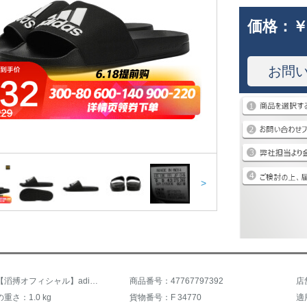
価格：
￥
お問
>
商品名：【滔搏オフィシャル】adidas男ADILE SHOWERスイミングサンダルTOP SP F 34770 43
商品番号：47767797392
店
重さ：1.0 kg
貨物番号：F 34770
適