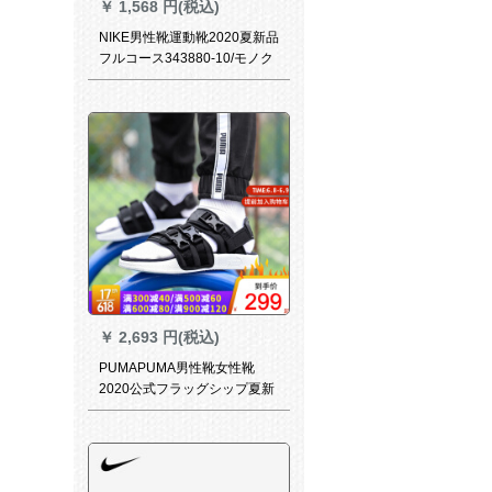
￥
1,568 円(税込)
NIKE男性靴運動靴2020夏新品
フルコース343880-10/モノク
ラ44/2800 mm
￥
2,693 円(税込)
PUMAPUMA男性靴女性靴
2020公式フラッグシップ夏新
型通気性快适性ファック室外
厚底スニーカージ