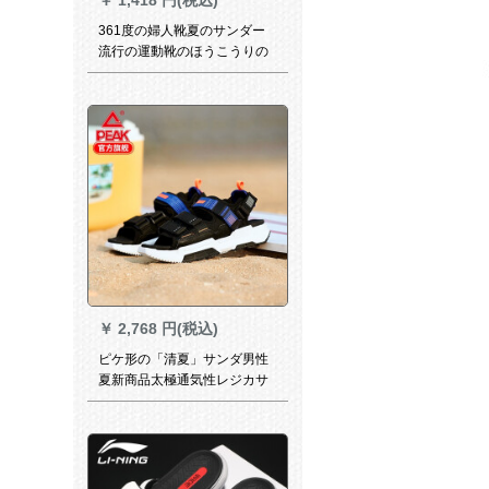
361度の婦人靴夏のサンダー
流行の運動靴のほうこうりの
粉/361度の白38
￥
2,768 円(税込)
ピケ形の「清夏」サンダ男性
夏新商品太極通気性レジカサ
ー黒/紫43