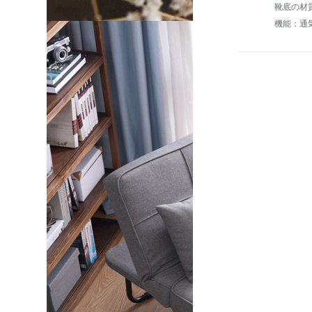
靴底の材
機能：通