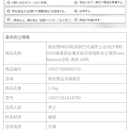
基本的な情報
牧拉图NB凉鞋浪新巴伦威男士运动沙滩鞋
商品名称
2020春夏新款魔术贴百搭拖鞋女士莆田new
Balance凉鞋-黑色 42码
商品编号
10027356585710
店铺
牧拉图运动旗舰店
商品毛重
1.0kg
货号
10027191414750
适用人群
男士
鞋底材质
橡胶
适用场景
沙滩