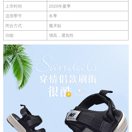
上市时间
2020年夏季
适用季节
冬季
闭合方式
魔术贴
功能
增高，通気性