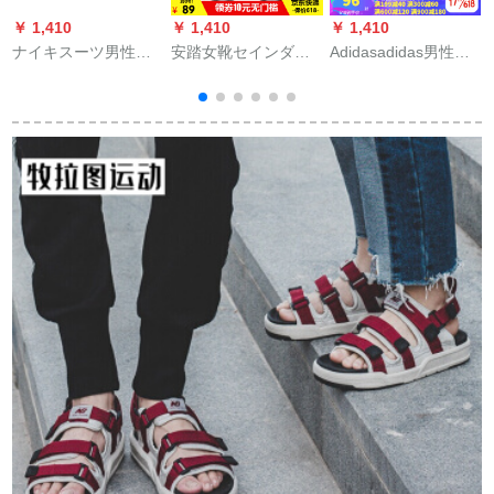
￥ 1,410
￥ 1,410
￥ 1,410
￥
ナイキスーツ男性靴
安踏女靴セインダル
Adidasadidas男性靴
女性靴夏新型軽便モ
女性2020夏新作通気
スリッパ秋のスポツ
ノクロビのチカジュ
性マジック女子公式
ーブーツ人の字のサ
k
ル
専门店-2黒/安踏白
ンダーCP 9872 CP
F
36.5
3
4