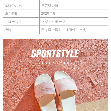
流行の元素
車の縫い目
発売時期
2020年夏
クローズド
マジックテープ
機能
汗を吸い取り、通気性、支え