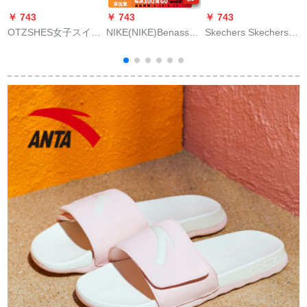
￥ 743
￥ 743
￥ 743
￥
OTZSHES女子スイッ
NIKE(NIKE)Benassi
Skechers Skechers
H
パの専门贩売场と同
男女カプ通用カムジ
Ofsの厚い底を贴って
R
じ、シンプルなベー
ュアビルチルドレ
くれました。パンダ
スのクールケース
ン・カレンNIKEアル
のサンダーの
19120910 38
ファベットスポライ
99999999130黒/BLK
9
トダブル巻忍者ステ
39.5を高めます。
ィッパ(ZT倉)81977-
0138