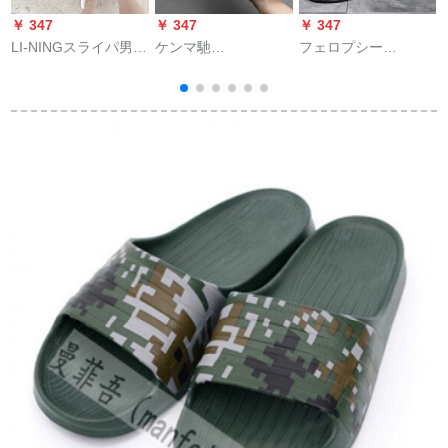
￥ 347
￥ 347
￥ 347
￥
LI-NINGスライパ男性
ケンマ馳
フェロプシー
靴夏のファンドドド
（KANMARCI）軽率
（FELLERPU）軽奢
ドドドドヴェン-ウェ
で贅沢なブランドの
ブロンド夏紳士サー
ル軽便ダンプバーク
スッキリ男性2020夏
ダンル男性つま先カ
ベース黒42
新型の人の字は男性
バ人字スラップファ
2
を引いて滑り止めま
ンシーアウトドアビ
す。男性の室外は足
ルチルドレンK 5312
の个性を胁します。
B 20黒42