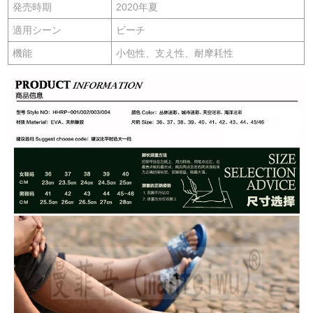
発売時期
2020年夏
適用シーン
ビーチ
機能
小包性、支え性、耐摩耗性