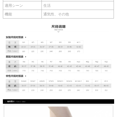
適用シーン
生活
機能
通気性、その他