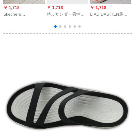
￥ 1,718
￥ 1,718
￥ 1,718
￥
Skechers
特歩サンダー男性ス
L ADIDAS HEN最新
SKECHERS男性緩震
ポンダー2020夏新作
の夏ファン本革の厚
カルジッパー2色编み
ソフト底カージゼル
い底の坂と百合の简
ト
ネット人字は海军ブ
100足快适マジロック
単な平底のサーダン
3
ル/ブラー41
ビック
ルの女性の仙女の风
のファンの靴の耐白
克の公式の旗の店の
アンズスの色(825)37