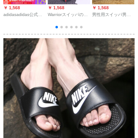
￥ 1,568
￥ 1,568
￥ 1,568
￥
adidasadidas公式サ
Warriorスイッパの人
男性用スイッパ男性
ートが授権した20夏
の字は男性の濡れた
の夏の野外は穴の穴
の新商品の紳士靴運
靴の夏の滑り止めの
の靴の流行をそのま
動カジュアルビレッ
外を引いてきた。ビ
まにしています。韩
トレットB 41720 F
ッチブーツの新型の
国版2019新型の个性
34770 44.5
レジカの柔らかさを
的なビジュアルブー
底にして足を挟んで
ツの鸟の巣の男性サ
売
冷たい男性の赤を引
ーダンル。
く41