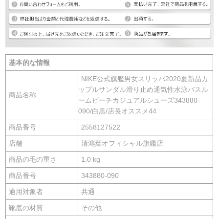
基本的な情報
NIKE公式旗艦男女スリッパ2020夏新品カ
ップルサンダル滑り止め通気性水泳バスル
商品名称
ームビーチカジュアルシューズ343880-
090/白黒/店長オススメ44
商品番号
2558127522
店舗
清鴻葉オフィシャル旗艦店
商品の毛の重さ
1.0 kg
商品番号
343880-090
適用対象者
共通
靴底の材質
その他