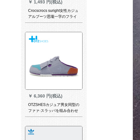
￥
1,493 円(税込)
Crocscrocs suright女性カジュ
アルブーツ思瓏一字のフライ
パンファ·マット·カージュ保温
靴/20548ヌード粉-6 PN
40(260 mm)
￥
6,360 円(税込)
OTZSHESカジュア男女同型の
ファァ·スラッパを组み合わせ
た新型レイトブラーO 201905