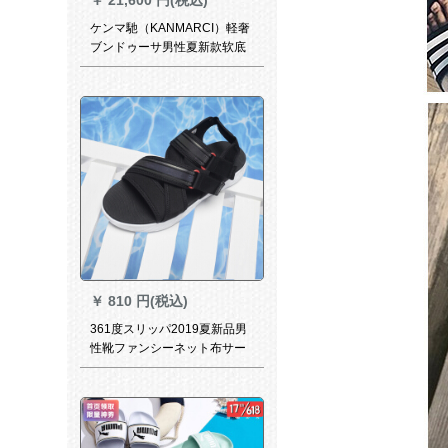
ケンマ馳（KANMARCI）軽奢
ブンドゥーサ男性夏新款软底
快适ビブーツ男性通気性兼用
男性本革冷スッキリパブ
￥
810 円(税込)
361度スリッパ2019夏新品男
性靴ファンシーネット布サー
676730-2曜石黒/マグリード
40