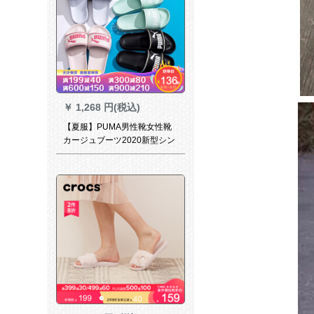
￥
1,268 円(税込)
【夏服】PUMA男性靴女性靴
カージュブーツ2020新型シン
プロで上品なスリムパン
36023 PUMAホワイト+ブラッ
ク42