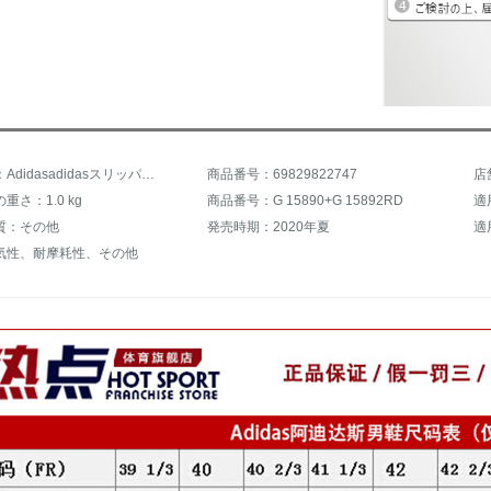
商品名称：Adidasadidasスリッパ男性靴2020夏新品スニーカー大logoファッションカジュアル靴ビーチ靴涼スリッパG 15890 G 15890 1号黒/白43
商品番号：69829822747
店
重さ：1.0 kg
商品番号：G 15890+G 15892RD
適
質：その他
発売時期：2020年夏
適
気性、耐摩耗性、その他