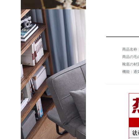
商品の毛の
靴底の材
機能：通