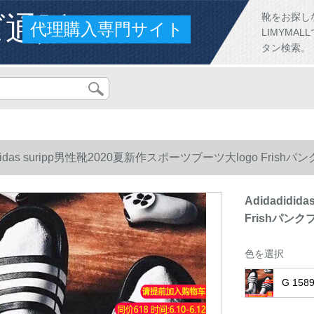
ズ通販
靴をお探し
代理購入専門サイト
LIMYM
タン検索。
ididas suripp男性靴2020夏新作スポーツブーツ大logo Frish
Adidadidi
Frishパンク
色を選択
G 158