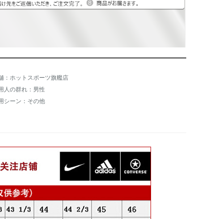
舗：ホットスポーツ旗艦店
用人の群れ：男性
用シーン：その他