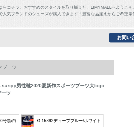
ならコチラ。おすすめのスタイルを取り揃えた、LIMYMALLへようこそ
ALLで人気ブランドのシューズが購入できます！豊富な品揃えからご希望条
お問い
パンクブーツ
das suripp男性靴2020夏新作スポーツブーツ大logo
ブーツ
90号黒/白
G 15892ディープブルー/ホワイト