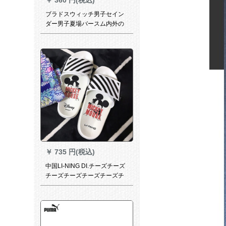
ブラドスウィッチ男子セイン
ダー男子夏場バースム内外の
ビターブーツ男性穴靴の1つ1
つのスライダー学生用スラッ
パーの深さと青さの基準番号
40
￥
735 円(税込)
中国LI-NING DI.チーズチーズ
チーズチーズチーズチーズチ
ーズ男女カーリング用スライ
ダー夏季滑り止めミッキーア
ウドアビビ-チ標準白/標準黒
39(女性用)