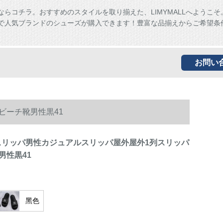
ならコチラ。おすすめのスタイルを取り揃えた、LIMYMALLへようこそ
ALLで人気ブランドのシューズが購入できます！豊富な品揃えからご希望条
お問い
ビーチ靴男性黒41
ERスリッパ男性カジュアルスリッパ屋外屋外1列スリッパ
男性黒41
黑色