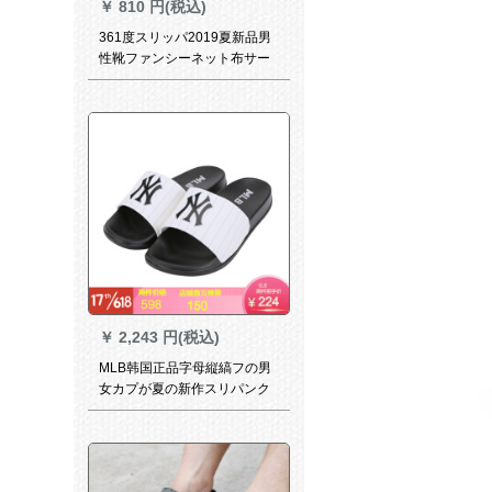
￥
810 円(税込)
361度スリッパ2019夏新品男
性靴ファンシーネット布サー
676730-2曜石黒/マグリード
40
￥
2,243 円(税込)
MLB韩国正品字母縦縞フの男
女カプが夏の新作スリパンク
の白地に2800 mm