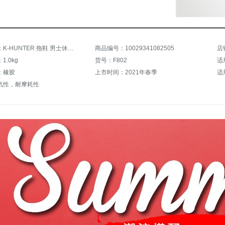
商品名称：K-HUNTER 拖鞋 男士休闲拖鞋 户外室外 一字拖百搭凉拖鞋 沙滩鞋男 黑色 41
商品编号：10029341082505
店
.0kg
货号：F802
适
：橡胶
上市时间：2021年春季
适
気性，耐摩耗性