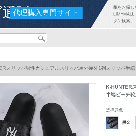
ズ通販
靴をお探し
代理購入専門サイト
LIMYM
タン検索。
NTERスリッパ男性カジュアルスリッパ屋外屋外1列スリッパ半端
K-HUNT
半端ビーチ靴
选择颜色
黑金