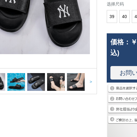
选择尺码
39
40
4
価格：
￥
込)
お問
>