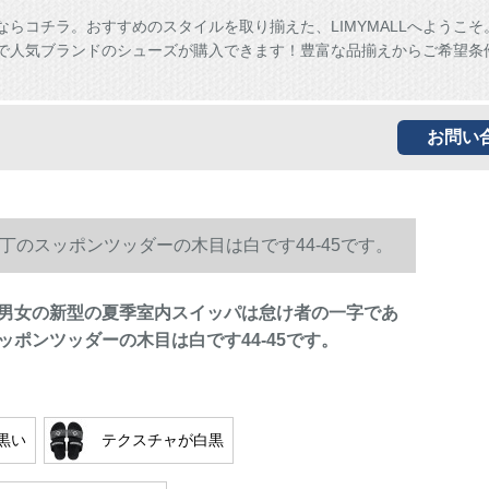
ならコチラ。おすすめのスタイルを取り揃えた、LIMYMALLへようこそ
ALLで人気ブランドのシューズが購入できます！豊富な品揃えからご希望条
お問い
のスッポンツッダーの木目は白です44-45です。
男女の新型の夏季室内スイッパは怠け者の一字であ
ッポンツッダーの木目は白です44-45です。
黒い
テクスチャが白黒