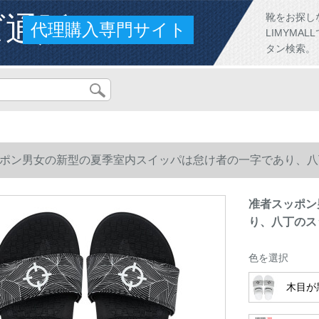
ズ通販
靴をお探し
代理購入専門サイト
LIMYM
タン検索。
ポン男女の新型の夏季室内スイッパは怠け者の一字であり、八丁
准者スッポン
り、八丁のス
色を選択
木目が