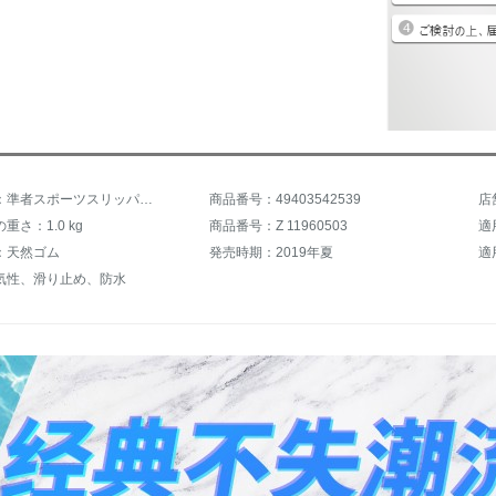
商品名称：準者スポーツスリッパ男女新款夏季室内スリッパは怠け者の一字でおしゃれなスリッパを引くスポーツサンダルの木目は白黒44-45です。
商品番号：49403542539
重さ：1.0 kg
商品番号：Z 11960503
適
：天然ゴム
発売時期：2019年夏
適
気性、滑り止め、防水