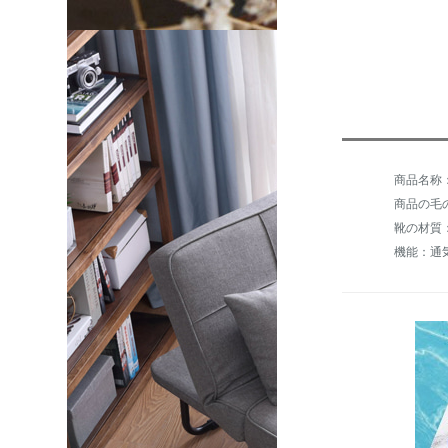
商品の毛の
靴の材質
機能：通