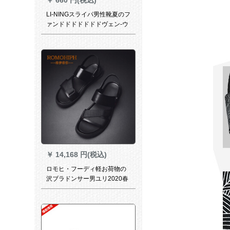
LI-NINGスライパ男性靴夏のフ
ァンドドドドドドドヴェン-ウ
ェル軽便ダンプバークベース
黒42
￥
14,168 円(税込)
ロモヒ・フーディ軽お荷物の
沢ブラドンサー男ユリ2020春
夏新作ファンシー・ロール男
滑り止めサー男黒41