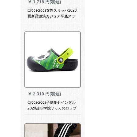
￥
1,718 円(税込)
Crocscrocs女性スリッパ2020
夏新品激浪カジュア平底スラ
ッパー女性耐摩耗性サンダー
20398-066/黒/店長W 7/240
mm/37-38サイズ
￥
2,310 円(税込)
Crocscrocs子供靴セインダル
2020趣味学院サッカのロップ
のスポットライト20514-001/
主な図のC 9