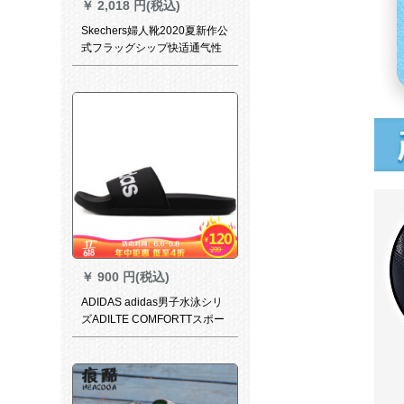
￥
2,018 円(税込)
Skechers婦人靴2020夏新作公
式フラッグシップ快适通气性
カージュブーツシンプ軽い量
サーダンル緩震滑り止め、涼
牽引靴1519-GYL 15339-PCH
38/245
￥
900 円(税込)
ADIDAS adidas男子水泳シリ
ズADILTE COMFORTTスポー
ツスポーツツサルB 4207 40.5
サイズズ7