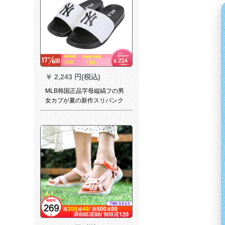
￥
2,243 円(税込)
MLB韩国正品字母縦縞フの男
女カプが夏の新作スリパンク
の白地に2800 mm