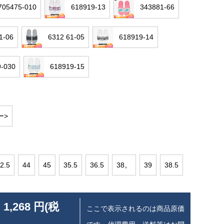
5475-010
618919-13
343881-66
1-06
6312 61-05
618919-14
9-030
618919-15
ー>
2.5
44
45
35.5
36.5
38。
39
38.5
 1,268 円(税
ここで表示されるのは商品原価