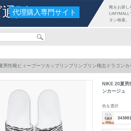
ズ通販
靴をお探し
代理購入専門サイト
LIMYM
タン検索。
 20夏男性靴ビィーブーツカップリンプリンプリン権志ドラゴンカ
NIKE 2
ンカージュ
色を選択
34388