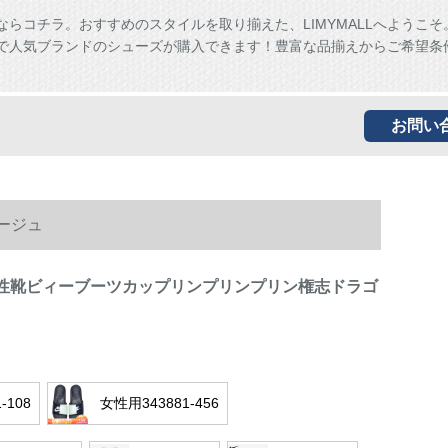
ならコチラ。おすすめのスタイルを取り揃えた、LIMYMALLへようこそ
ALLで人気ブランドのシューズが購入できます！豊富な品揃えからご希望条
お問い
ージュ
0夏男性靴ビィーブーツカップリンプリンプリン権志ドラゴ
1-108
女性用343881-456