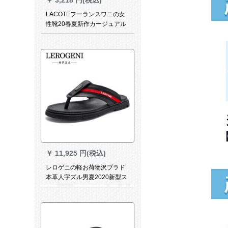
LACOTEフーランスワニの女
性靴20春夏新作カージュアル
サマル女性靴
￥
11,925 円(税込)
レロゲニの軽お荷物沢ブラド
本革人字ズル男夏2020新型ス
ッパ室外外外外用スライド止
めセンダル