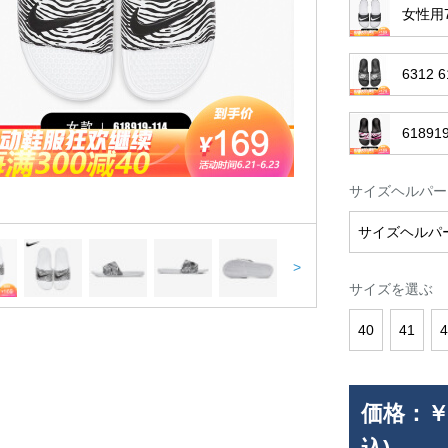
女性用70
6312 6
61891
サイズヘルパー
サイズヘルパ
>
サイズを選ぶ
40
41
4
価格：
￥