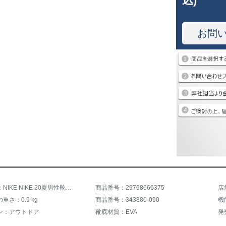
込)
お問
商品名称：NIKE NIKE 20夏男性靴ビーチ靴カップルサンダル権志龍カジュアルファッション涼スリッパ618919-1418
商品番号：29768666375
店
重さ：0.9 kg
商品番号：343880-090
機
ン：アウトドア
靴底材質：EVA
発