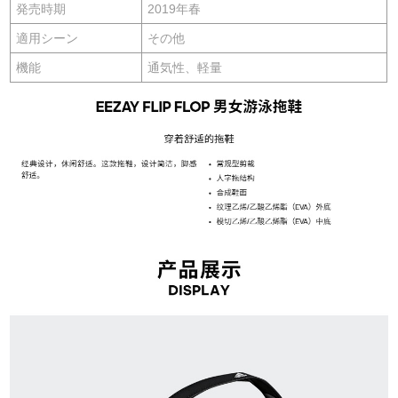
発売時期
2019年春
適用シーン
その他
機能
通気性、軽量