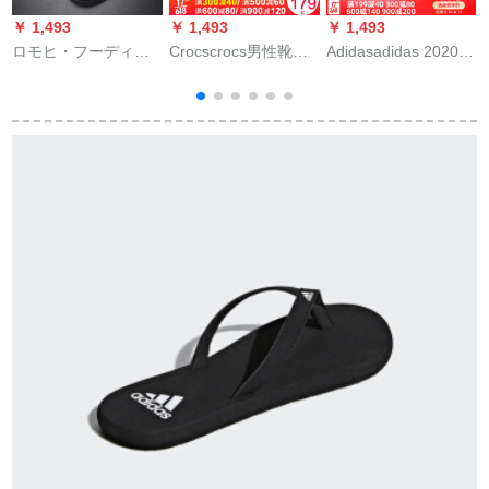
￥ 1,493
￥ 1,493
￥ 1,493
￥
ロモヒ・フーディ軽
Crocscrocs男性靴女
Adidasadidas 2020春
c
お荷物の沢ブラドン
性靴20夏新品ベヤカ
新型男女ビフェチ室
サー男ユリ2020春夏
ドドドラック大プレ
内室外スポスポーツ
新作ファンシー・ロ
ストロック平底住宅
ツカジッショ人字EG
ール男滑り止めサー
洞靴耐摩耗性滑り止
2046-2020夏43
を
男黒41
めスッパー206233-
3
146/男女同モデル主
m
押しM 10 W 12/内長
28 cm