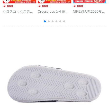
￥ 668
￥ 668
￥ 668
￥
クロスコックス男性
Crocscrocs女性靴
NIKE婦人靴2020夏新
靴女性靴2020夏新型
2020新型スポツーカ
型BENASSIユニコー
a
ベヤケーススリップ
ージュジュ2039-3 O
ンビエンチャン速適
ッ
止め人字モスコケー
2/深湖藍W 5/220
カジュル1字忍者サン
6
スケースケースケー
mm/343-35ヤド
ダンルCW 2634 CW
スケースケースケー
2634-138
スケースケースケー
スケースケースケー
スケースケースケー
スケースケースケー
スケースケースケー
スケースケースケー
スケースケースケー
スケースケースケー
スケースケースケー
スケースケースケー
スケースケースケー
スケースケースケー
スケースケースケー