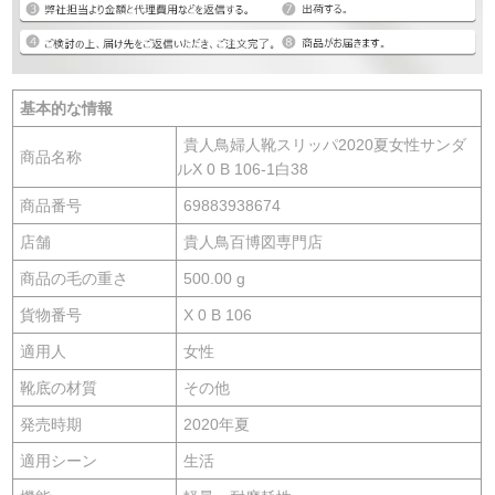
基本的な情報
貴人鳥婦人靴スリッパ2020夏女性サンダ
商品名称
ルX 0 B 106-1白38
商品番号
69883938674
店舗
貴人鳥百博図専門店
商品の毛の重さ
500.00 g
貨物番号
X 0 B 106
適用人
女性
靴底の材質
その他
発売時期
2020年夏
適用シーン
生活