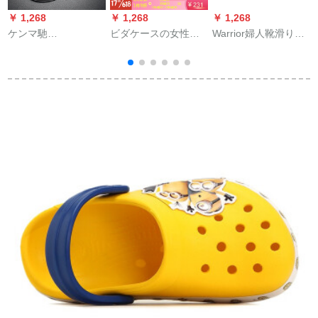
￥ 1,268
￥ 1,268
￥ 1,268
￥
ケンマ馳
ビダケースの女性靴
Warrior婦人靴滑り止
L
（KANMARCI）軽奢
は底が厚くて、バー
めスイッパ女性家庭
ブンドゥーサ男性夏
キングのハーフスリ
用夏新商品のスウィ
新款软底快适ビブー
ーリングの女性真皮
ッパー男性用厚手の
ツ男性通気性兼用男
が高いです。
平底カーリング用冷
性本革冷スッキリパ
スッキリ一体化靴面
ブ
黒-男性用41/42