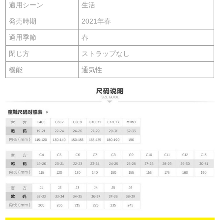
適用シーン
生活
発売時期
2021年春
適用季節
春
閉じ方
ストラップなし
機能
通気性