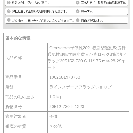
基本的な情報
Crocscrocs子供靴2021春新型運動靴流行
通気性趣味学院小黄人小克ロック洞靴涼ド
商品名称
ラッグ205152-730 C 11/175 mm/28-29ヤ
ード
商品番号
1002581973753
店舗
ラインスポーツフラッグショップ
商品の毛の重さ
1.0 kg
貨物番号
20512-730-h 1223
適用対象者
子供
靴底の材質
その他