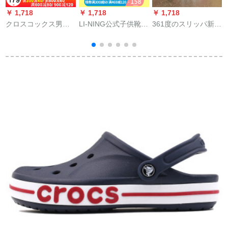
￥ 1,718
￥ 1,718
￥ 1,718
￥
クロスコックス男性
LI-NING公式子供靴セ
361度のスリッパ新品
a
靴女性靴2020夏新型
インダル男女大童
男性靴フューエル
a
ベヤケーススリップ
2020新款露足青少年
571926723-361度の
A
止め人字モスコケー
靴YKKQ 048标准黒-3
白/曜石黒40
スケースケースケー
3
スケースケースケー
スケースケースケー
スケースケースケー
スケースケースケー
スケースケースケー
スケースケースケー
スケースケースケー
スケースケースケー
スケースケースケー
スケースケースケー
スケースケースケー
スケースケースケー
スケースケースケー
スケースケースケー