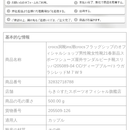
基本的な情報
crocs洞靴ins潮crocsフラッグシップのオフ
ィシャルショップ男性靴女性靴21春新品ス
商品名称
ポーツシューズ屋外サンダルビーチ靴スリ
ッパ205089-04 CC/ディープブルー/トウガ
ラシレッドM 7 W 9
商品番号
32832718788
店舗
らき☆すたスポーツオフィシャル旗艦店
商品の毛の重さ
500.00 g
貨物番号
205509-126
適用人
カップル
靴底の材質
その他