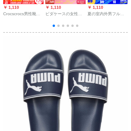
￥ 1,110
￥ 1,110
￥ 1,110
￥
Crocscrocs男性靴女
ビダケースの女性靴
夏の室内外男フルー
a
性靴20夏新品ベヤカ
は底が厚くて、バー
ト-4 9.5/43
ドドドラック大プレ
キングのハーフスリ
ストロック平底住宅
ーリングの女性真皮
洞靴耐摩耗性滑り止
が高いです。
ト
めスッパー206233-
3
146/男女同モデル主
押しM 10 W 12/内長
28 cm