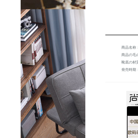
商品の毛の
靴底の材
発売時期：