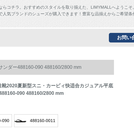
ならコチラ。おすすめのスタイルを取り揃えた、LIMYMALLへようこそ
ALLで人気ブランドのシューズが購入できます！豊富な品揃えからご希望条
お問い
8160-090 488160/2800 mm
E男性靴2020夏新型スニ・カービィ快适合カジュアル平底
160-090 488160/2800 mm
0-090
488160-0011