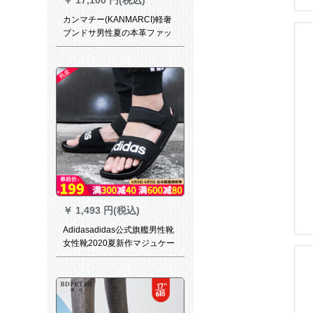
カンマチー(KANMARCI)軽奢
ブンドサ男性夏の本革ファッ
ク厚底露指ロマ透かしメレン
ズビコン41
￥
1,493 円(税込)
Adidasadidas公式旗艦男性靴
女性靴2020夏新作マジュケー
スケースケースケースケース
ケースケースケースケースケ
ースケースケースFW 5359
FW 5359 FW 5359 40.5