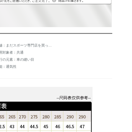
店舗：まだスポーツ専門店を買っています。
用対象者：共通
行の元素：車の縫い目
能：通気性