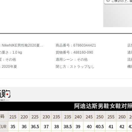
商品名称：NikeNIKE男性靴2020夏新型スニーカービーチ快適カジュアル平底人字サンダル488160-090 488160-014/2800 mm
商品番号：67860344421
重さ：1.0 kg
貨物番号：488160-090
適
質：その他
適用シーン：その他
流
2020年夏
閉じ方：ストラップなし
機