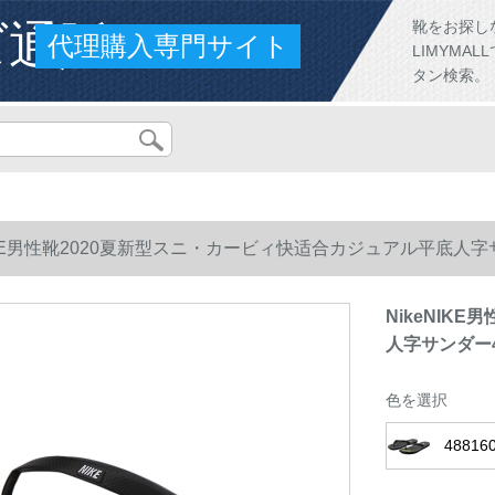
ズ通販
靴をお探し
代理購入専門サイト
LIMYM
タン検索。
IKE男性靴2020夏新型スニ・カービィ快适合カジュアル平底人字サンダー48
NikeNIK
人字サンダー488
色を選択
48816