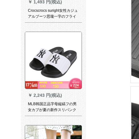
￥
1,493 円(税込)
Crocscrocs suright女性カジュ
アルブーツ思瓏一字のフライ
パンファ·マット·カージュ保温
靴/20548ヌード粉-6 PN
40(260 mm)
￥
2,243 円(税込)
MLB韩国正品字母縦縞フの男
女カプが夏の新作スリパンク
の白地に2800 mm