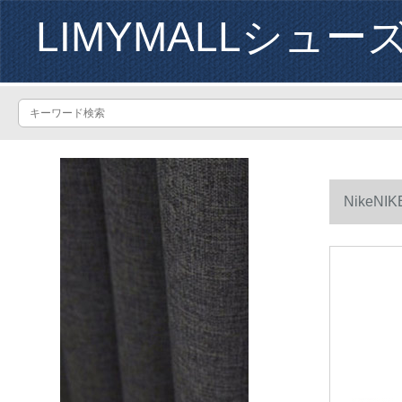
LIMYMALLシュー
NikeN