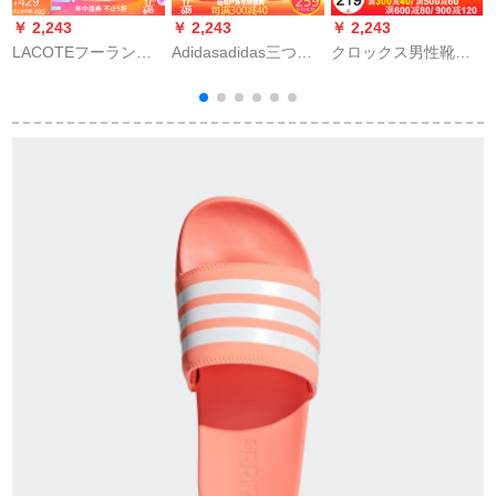
￥ 2,243
￥ 2,243
￥ 2,243
￥
LACOTEフーランス
Adidasadidas三つ葉
クロックス男性靴女
S
ワニの女性靴20春夏
草2019夏男性靴女性
性靴2020夏新型ケー
新作カージュアルサ
靴夏新型スポーツカ
スケースケースケー
マル女性靴
ジュアルビーチサン
スケースケース
5
ダルマジックステッ
46/220 mm/36-37サ
イ
カーCQ 2672 D CQ
イズ
2672 4