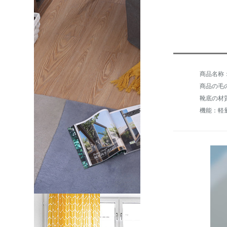
商品の毛の重
靴底の材
機能：軽