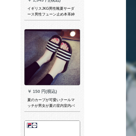
イギリスJKG男性靴夏サーダ
ース男性フューン止め本革紳
士サーダンル運動涼引二用ビ
ッグズビズブーツブラウン
￥
150 円(税込)
夏のカープが可愛いクールマ
ッチが男女が夏の室内室内バ
ースムでお風呂に入る時は、
かわいい靴を履く黒(三条
棒)42-43が41-42に似ていま
す。