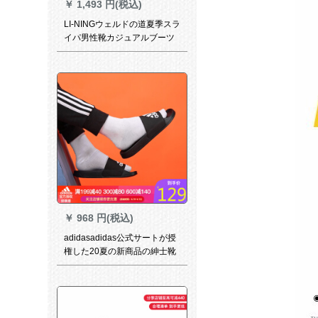
￥
1,493 円(税込)
LI-NINGウェルドの道夏季スラ
イパ男性靴カジュアルブーツ
雲ダンピグ軽い耐摩耗性滑り
止めファン靴-1標準白/標準黒/
微結晶灰43.5(内長270-280)
￥
968 円(税込)
adidasadidas公式サートが授
権した20夏の新商品の紳士靴
運動カジュアルビレットレッ
トB 41720 F 34770 44.5