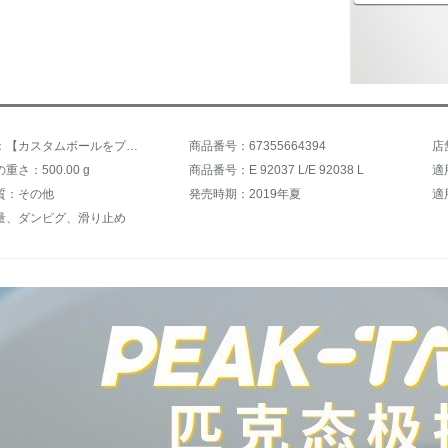
商品名称：【カスタムボールをプレゼント】ピケ形極スリッパ2.0男女太極カップル靴夏クールクールスリッパ秋スポーツスリッパファッションビーチサンダル白/黒(男性用一部前売り)41
商品番号：67355664394
店
さ：500.00 g
商品番号：E 92037 L/E 92038 L
適
質：その他
発売時期：2019年夏
適
量、ダンピグ、滑り止め