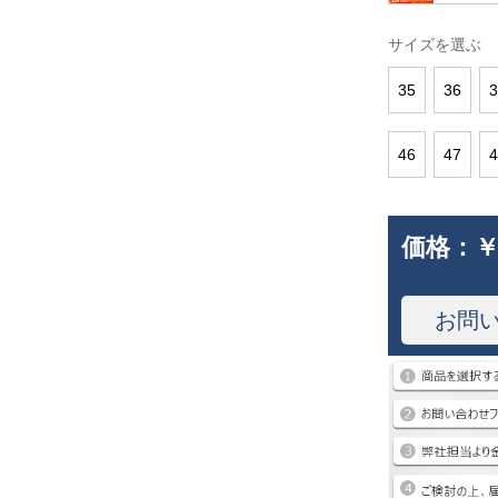
サイズを選ぶ
35
36
3
46
47
4
価格：
￥
お問