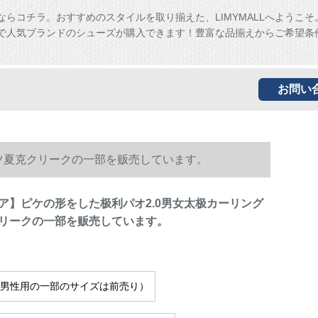
ならコチラ。おすすめのスタイルを取り揃えた、LIMYMALLへようこそ
ALLで人気ブランドのシューズが購入できます！豊富な品揃えからご希望条
お問い
ツ夏克クリークの一部を贩売しています。
ア】ピケの形をした极利パオ2.0男女太极カーリング
リークの一部を贩売しています。
（男性用の一部のサイズは前売り）