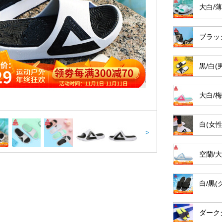
大白/
ブラッ
黒/白
大白/
白(女性
>
空蘭/大
白/黒(
ダーク