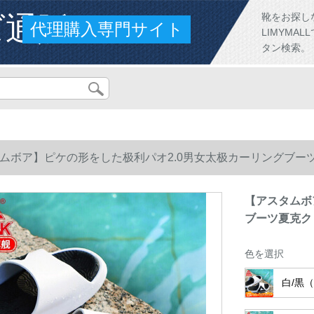
ズ通販
靴をお探し
代理購入専門サイト
LIMYM
タン検索。
ムボア】ピケの形をした极利パオ2.0男女太极カーリングブー
【アスタムボ
ブーツ夏克ク
色を選択
白/黒