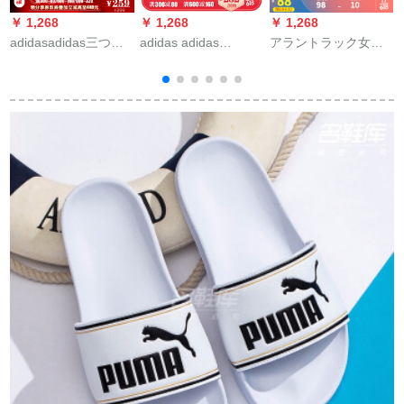
￥ 1,268
￥ 1,268
￥ 1,268
￥
adidasadidas三つ葉
adidas adidas
アラントラック女性
草2020夏新型ADILE
ALPHABOUTE SLIDE
フルージュン2020夏
LITE男女スキップル
男性用スイッチャB
モデル屋外フルージ
L
9842 EG
41720 B 41720 B
ュンは、象牙の白／
黒-2 36を提供しま
3
す。