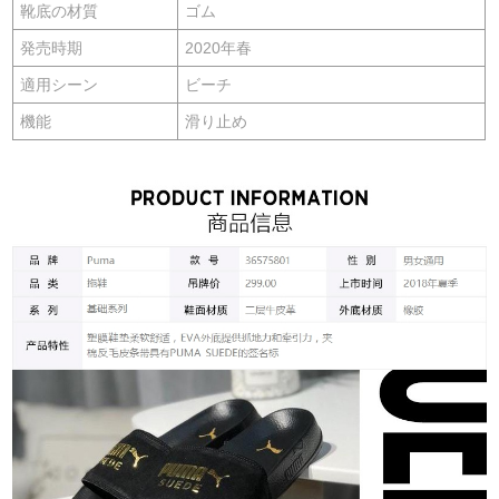
靴底の材質
ゴム
発売時期
2020年春
適用シーン
ビーチ
機能
滑り止め