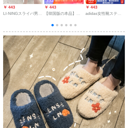
￥ 443
￥ 443
￥ 443
￥
LI-NINGスライパ男性
【韓国版の本品】
adidas女性靴スティ
靴夏のファンドドド
FILAスラッパ韓国版
ッパ2020夏
a
ドドドドヴェン-ウェ
男女同型フュージョ
COMFORTT FLIP
子
ル軽便ダンプバーク
ン厚い底のビィーブ
FLOP人字牽引カジュ
ベース黒42
ーツ白230
アブーツEG 20691号
グ
黒+明るい白43
3