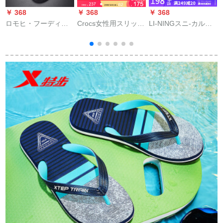
￥ 368
￥ 368
￥ 368
￥
ロモヒ・フーディ軽
Crocs女性用スリッパ
LI-NINGスニ-カルフ
a
お荷物の沢ブラドン
2020夏新品ロックラ
ァンダー2020男フル
a
サー男ユリ2020春夏
スクの花に足を挟む
ート
新作ファンシー・ロ
女性用カージュアル
ール男滑り止めサー
サンダー/206101黒/
2
男黒41
花-0 FF 37(230 mm)