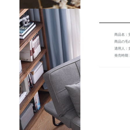
商品名：安
商品の毛の
適用人：
発売時期：