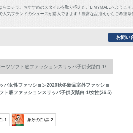
ならコチラ。おすすめのスタイルを取り揃えた、LIMYMALLへようこそ
ALLで人気ブランドのシューズが購入できます！豊富な品揃えからご希望条
お問い
ーツソフト底ファッションスリッパ子供安踏白-1/女
ッパ女性ファッション2020秋冬新品室外ファッショ
ト底ファッションスリッパ子供安踏白-1/女性(36.5)
-1
象牙の白/黒-2