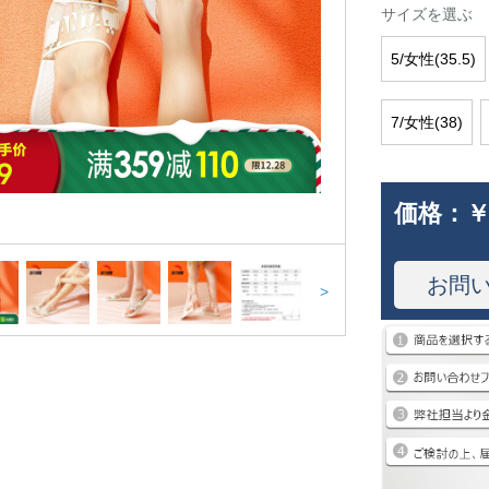
サイズを選ぶ
5/女性(35.5)
7/女性(38)
価格：
￥
お問
>