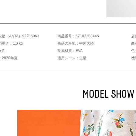
踏（ANTA）92206963
商品番号：67102308445
店
重さ：1.0 kg
商品の産地：中国大陸
商
女性
靴底材質：EVA
色
2020年夏
適用シーン：生活
機