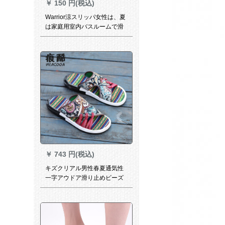
￥
150 円(税込)
Warrior涼スリッパ女性は、夏
は家庭用室内バスルームで滑
り止められます。
￥
743 円(税込)
キズクリアル男性春夏通気性
一字アウドア滑り止めビーズ
191复古布44スナイズ