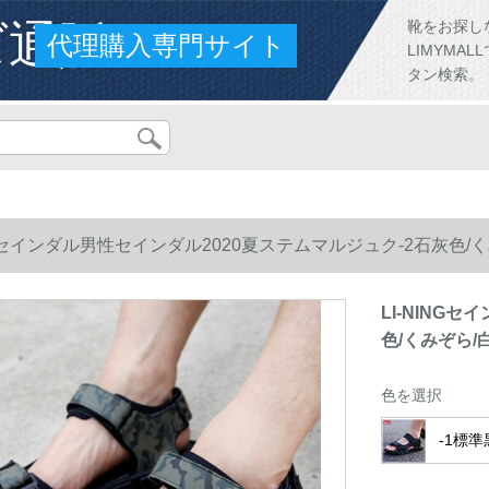
ズ通販
靴をお探し
代理購入専門サイト
LIMYM
タン検索。
NGセインダル男性セインダル2020夏ステムマルジュク-2石灰色/くみ
LI-NING
色/くみぞら/白
色を選択
-1標準