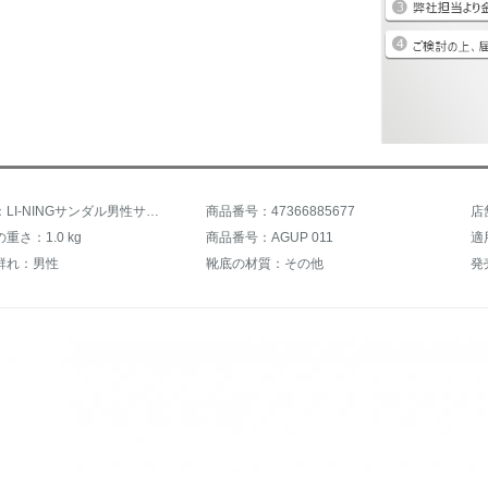
商品名称：LI-NINGサンダル男性サンダル2020夏のマジックステッカーアウトドアシューズアウトドア滑り止めビーチシューズ-2石灰色/くるみブラウン/白檀黒39.5
商品番号：47366885677
店
重さ：1.0 kg
商品番号：AGUP 011
適
群れ：男性
靴底の材質：その他
発