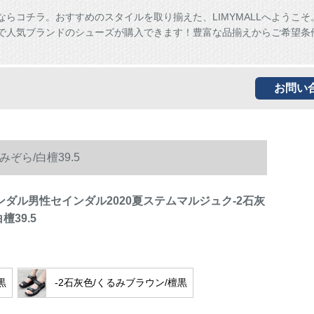
ならコチラ。おすすめのスタイルを取り揃えた、LIMYMALLへようこそ
ALLで人気ブランドのシューズが購入できます！豊富な品揃えからご希望条
お問い
ぞら/白檀39.5
セインダル男性セインダル2020夏ステムマルジュク-2石灰
檀39.5
黒
-2石灰色/くるみブラウン/檀黒