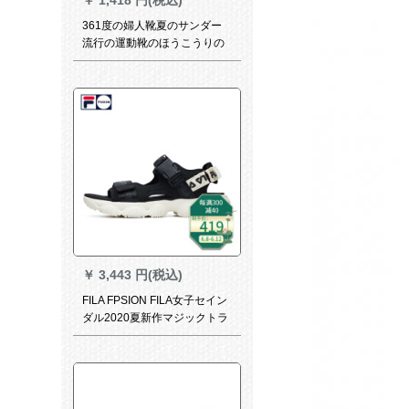
361度の婦人靴夏のサンダー
流行の運動靴のほうこうりの
粉/361度の白38
￥
3,443 円(税込)
FILA FPSION FILA女子セイン
ダル2020夏新作マジックトラ
ック