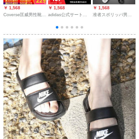
￥ 1,568
￥ 1,568
￥ 1,568
￥
Coverse匡威男性靴女
adidas公式サート
准者スポリッパ男女
性靴夏新型キャノン
adidas ADILE TTE
カプは厚い底の外に
ブーツ運動通気性怠
SANDAL女性靴スイ
防水スライパーを履
け者快フィットフィ
ミングスポーツ凉し
くと弾性が磨耗性に
ットフィット
いスウィッパーG
优れます。室内の外
28695図38
の一字は白黒43ヤー
1
ドです。