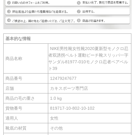
基本的な情報
NIKE男性靴女性靴2020夏新型モノクロ忍
者双誘拐ベルト運動ビーチ靴スリッパ一字
商品名称
サンダル81977-010モノクロ忍者ペアベル
ト39
商品番号
12479247677
店舗
カキスポーツ専門店
商品の毛の重さ
1.0 kg
貨物番号
819717-10-802-10-102
適用人
女性
靴底の材質
その他