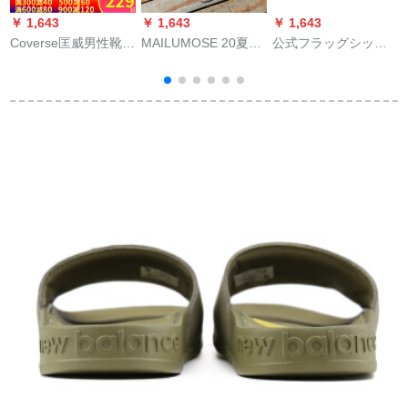
￥ 1,643
￥ 1,643
￥ 1,643
￥
Coverse匡威男性靴女
MAILUMOSE 20夏新
公式フラッグシップ
性靴夏新型キャノン
作男性サンダー通気
スラッパ厚底男子靴
ッ
ブーツ運動通気性怠
性洞靴ビエンダー男
2020夏新型室外用冷
S
け者快フィットフィ
性ロマネスクの个性
スレット
カ
ットフィット
的ななファッション
を织り交ぜてなぜカ
ーキ色41