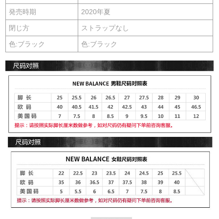
発売時期
2020年夏
閉じ方
ストラップなし
色:ブラック
色:ブラック