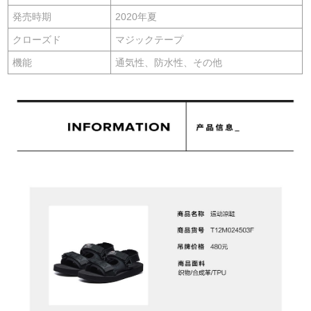
発売時期
2020年夏
クローズド
マジックテープ
機能
通気性、防水性、その他