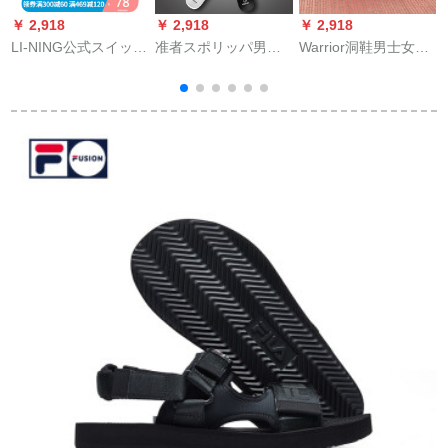
￥ 2,918
￥ 2,918
￥ 2,918
￥
LI-NING公式スイッパ
准者スポリッパ男女
Warrior洞鞋男士女史
男性靴スッポン2020
カプは厚い底の外に
suri pa夏サー男Biー
a
新品スターダル大戦
防水スライパーを履
チブーツガーデンブ
A
连名シーリッズLN
くと弾性が磨耗性に
ーツ韓国版涼引065黒
Flaoper男性トレーン
优れます。室内の外
42
T
スーパーAGAQ 005
の一字は白黒43ヤー
スタンダードブロッ
ドです。
ク/フレッックド-3 42