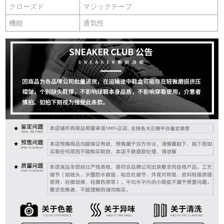
クローズド
マジックテープ
機能
通気性