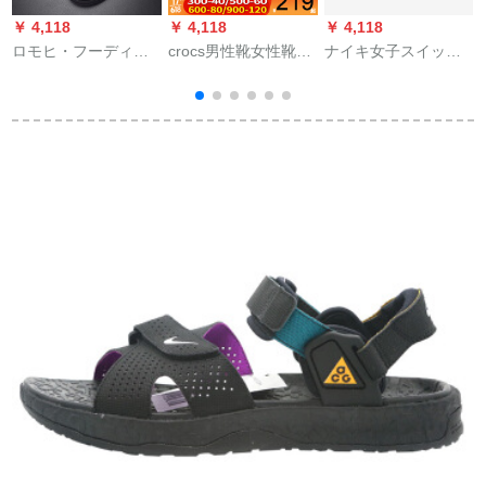
￥ 4,118
￥ 4,118
￥ 4,118
￥
ロモヒ・フーディ軽
crocs男性靴女性靴
ナイキ女子スイッパ
お荷物の沢ブラドン
2020夏新作カープブ
KAWA子供用スイッパ
サー男ユリ2020春夏
ーツビィーブーツ軽
ビビト·チルドレン
新作ファンシー・ロ
便で通気性滑り止め
8193-035コド/3 Y
ール男滑り止めサー
パンケースケースケ
男黒41
ースケースケースケ
ースケースホールブ
ーツ