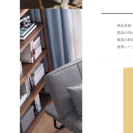
商品の毛の
靴底の材
適用シー