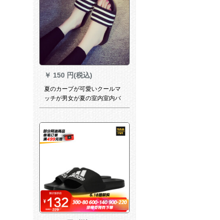
￥
150 円(税込)
夏のカープが可愛いクールマ
ッチが男女が夏の室内室内バ
ースムでお風呂に入る時は、
かわいい靴を履く黒(三条
棒)42-43が41-42に似ていま
す。