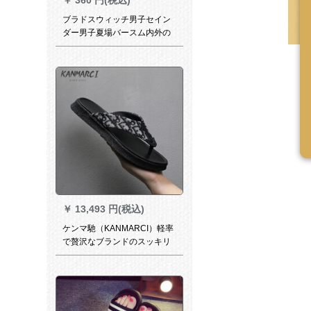
ブラドスウィッチ男子セイン
ダー男子夏場バースム内外の
ビターブーツ男性穴靴の1つ1
つのスライダー学生用スラッ
パーの深さと青さの基準番号
40
￥
13,493 円(税込)
ケンマ馳（KANMARCI）軽率
で贅沢なブランドのスッキリ
男性2020夏新型の人の字は男
性を引いて滑り止めます。男
性の室外は足の个性を胁しま
す。