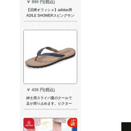
￥
990 円(税込)
【滔搏オフィシャ】adidas男
ADILE SHOWERスピングサン
デルトップSP F 34770
￥
435 円(税込)
紳士用スライパ夏のクールで
足が滑り止めます。ビクター
チサルと欧米の学生用アウド
リアリアティー39。