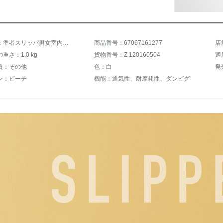
商品名称：準者スリッパ男女室内外スポーツカジュアルポップコーンスリッパサンダルビーチ水泳軽便防水涼白41
商品番号：67067161277
重さ：1.0 kg
貨物番号：Z 120160504
適
質：その他
色：白
発
ン：ビーチ
機能：通気性、耐摩耗性、ダンピグ