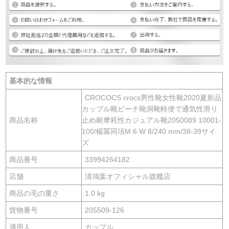
基本的な情報
CROCOCS crocs男性靴女性靴2020夏新品
カップル靴ビーチ靴洞靴軽便で通気性滑り
商品名称
止め耐摩耗性カジュアル靴2050089 10001-
100/楊冪同項M 6 W 8/240 mm/38-39サイ
ズ
商品番号
33994264182
店舗
清鴻葉オフィシャル旗艦店
商品の毛の重さ
1.0 kg
貨物番号
205509-126
適用人
カップル