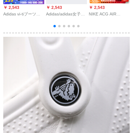
￥ 2,543
￥ 2,543
￥ 2,543
￥
Adidas vi-tiブーツ
Adidas/adidas女子レ
NIKE ACG AIR
adidas人の字は2020
スリングパン35035
DESCHUTZ机械风ア
夏の新型男性靴
38
ウドゥアールビルチ
EEZAY FLIP FLOP水
ルダCT 2890-036
泳動涼しいスッキリ
パテ2042/burr
40.5/250 mmを引き
ます。