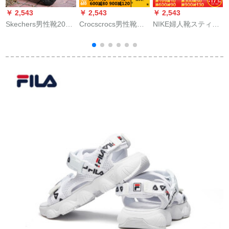
￥ 2,543
￥ 2,543
￥ 2,543
￥
Skechers男性靴2020
Crocscrocs男性靴女
NIKE婦人靴スティッ
夏新商品「スリパン
性靴凉スレーパ2020
パ2020新型黒の誘拐
人」の字を引いて、
夏新型カプベヤカー
ベルトファァァンン
快适に滑り止めま
ラム軽クッション滑
パンク820717 3438-
す。スポツーフィッ
り止めフレット底カ
090/白41
8
ト54256-BKGY 41/26
ージット20392/ホワ
CM
イトM 8 W 10/260
mm/414-42ヤド