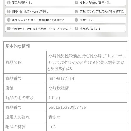
基本的な情報
小蜂靴男性靴新品男性靴小蜂プリント半ス
商品名称
リッパ男性無かかと怠け者靴美人頭包頭踏
と男性靴白43
商品番号
68498177514
店舗
小蜂旗艦店
商品の毛の重さ
1.0 kg
商品番号
5561515393987735
適用人の群れ
青少年
靴底の材質
ゴム