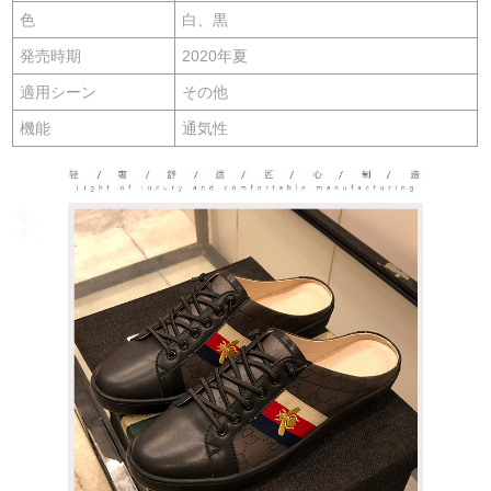
色
白、黒
発売時期
2020年夏
適用シーン
その他
機能
通気性