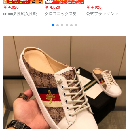
￥ 4,020
￥ 4,020
￥ 4,020
￥
crocs男性靴女性靴
クロスコックス男性
公式フラッグシップ
L
2020夏新作カープブ
靴女性靴2020夏新型
スラッパ厚底男子靴
ーツビィーブーツ軽
ベヤケーススリップ
2020夏新型室外用冷
便で通気性滑り止め
止め人字モスコケー
スレット
パンケースケースケ
スケースケースケー
ースケースケースケ
スケースケースケー
ースケースホールブ
スケースケースケー
ーツ
スケースケースケー
0
スケースケースケー
长
スケースケースケー
スケースケースケー
スケースケースケー
スケースケースケー
スケースケースケー
スケースケースケー
スケースケースケー
スケースケースケー
スケースケースケー
スケースケースケー