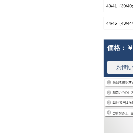
40/41（39
44/45（43/
価格：
￥
お問