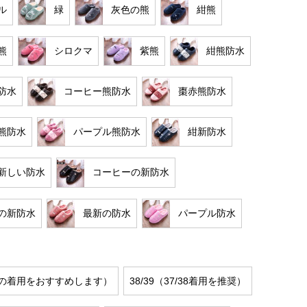
ル
緑
灰色の熊
紺熊
熊
シロクマ
紫熊
紺熊防水
防水
コーヒー熊防水
棗赤熊防水
熊防水
パープル熊防水
紺新防水
新しい防水
コーヒーの新防水
の新防水
最新の防水
パープル防水
/36の着用をおすすめします）
38/39（37/38着用を推奨）