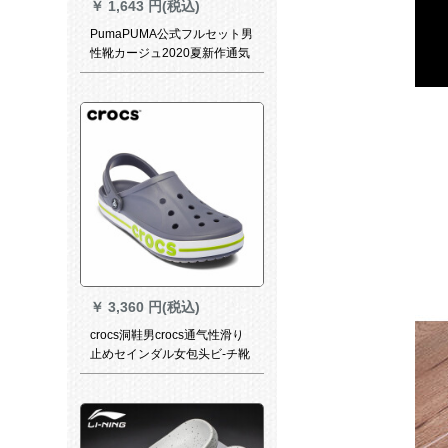
￥
1,643 円(税込)
PumaPUMA公式フルセット男
性靴カージュ2020夏新作通気
性サンダー日常生活サーダン
フ1文字
￥
3,360 円(税込)
crocs洞鞋男crocs通气性滑り
止めセインダル女包头ビ-チ靴
の外に冷たいスライパを履く
灰/青绿色-0 A 342 M 8 W
10(260 mm)