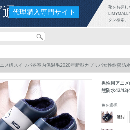
ズ通販
靴をお探し
代理購入専門サイト
LIMYM
タン検索。
ニメ绵スイッパ冬室内保温毛2020年新型カプリパ女性绀熊防水42/4
男性用アニメ
熊防水42/43(
色を選択
濃紺