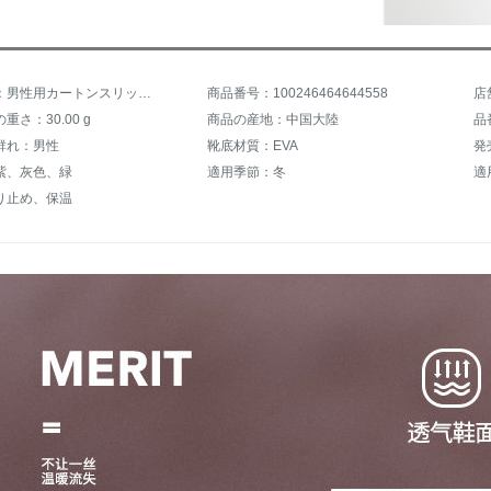
商品名称：男性用カートンスリッパ冬季室内室内室内室内保温毛2020年新型カップル綿スリッパ女性紺熊防水42/43（41/42着用を推奨）
商品番号：100246464644558
店
重さ：30.00 g
商品の産地：中国大陸
品番
群れ：男性
靴底材質：EVA
発
紫、灰色、緑
適用季節：冬
適
り止め、保温