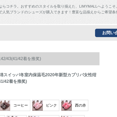
ならコチラ。おすすめのスタイルを取り揃えた、LIMYMALLへようこそ
ALLで人気ブランドのシューズが購入できます！豊富な品揃えからご希望条
お問い
3(41/42着を推奖)
绵スイッパ冬室内保温毛2020年新型カプリパ女性绀
41/42着を推奖)
コーヒー
ピンク
西の赤