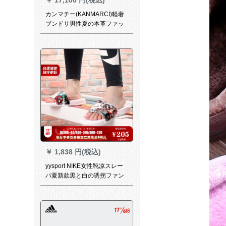
カンマチー(KANMARCI)軽奢
ブンドサ男性夏の本革ファッ
ク厚底露指ロマ透かしメレン
ズビコン41
￥
1,838 円(税込)
yysport NIKE女性靴凉スレー
パ夏新款黒と白の诱拐ファン
ファ