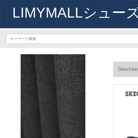
LIMYMALLシュー
Skech
NVY 42