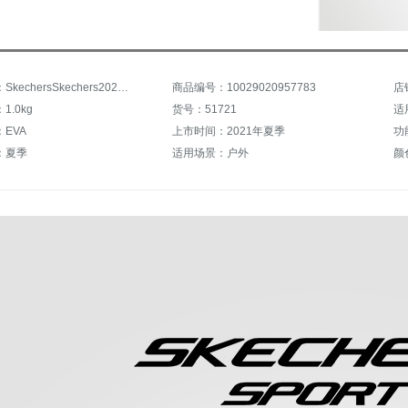
商品名称：SkechersSkechers2021夏季新款休闲拖鞋男子时尚运动人字拖沙滩鞋51721 海军蓝色-NVY 42
商品编号：10029020957783
店
.0kg
货号：51721
适
EVA
上市时间：2021年夏季
功
：夏季
适用场景：户外
颜