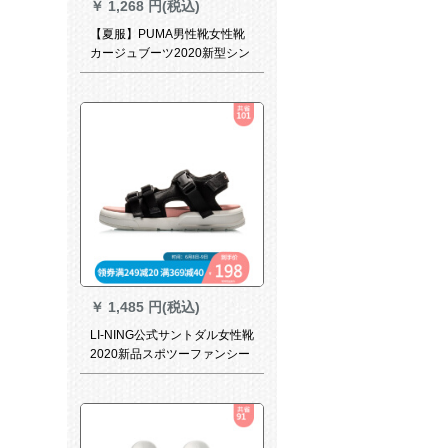
￥
1,268 円(税込)
【夏服】PUMA男性靴女性靴
カージュブーツ2020新型シン
プロで上品なスリムパン
36023 PUMAホワイト+ブラッ
ク42
￥
1,485 円(税込)
LI-NING公式サントダル女性靴
2020新品スポツーファンシー
012標準黒/オリンジーク-3 39