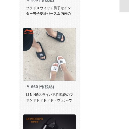
ブラドスウィッチ男子セイン
ダー男子夏場バースム内外の
ビターブーツ男性穴靴の1つ1
つのスライダー学生用スラッ
パーの深さと青さの基準番号
40
￥
660 円(税込)
LI-NINGスライパ男性靴夏のフ
ァンドドドドドドドヴェン-ウ
ェル軽便ダンプバークベース
黒42