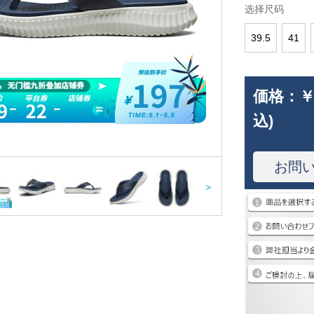
选择尺码
39.5
41
価格：
￥
込)
お問
>