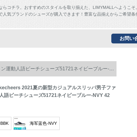
ならコチラ。おすすめのスタイルを取り揃えた、LIMYMALLへようこそ
ALLで人気ブランドのシューズが購入できます！豊富な品揃えからご希望条
お問い
ァッション運動人語ビーチシューズ51721ネイビーブルー-
s Skecheers 2021夏の新型カジュアルスリッパ男子ファ
語ビーチシューズ51721ネイビーブルー-NVY 42
BBK
海军蓝色-NVY