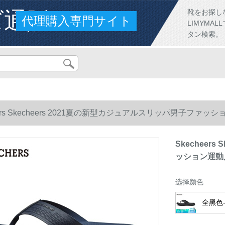
ズ通販
靴をお探し
代理購入専門サイト
LIMYM
タン検索。
eers Skecheers 2021夏の新型カジュアルスリッパ男子フ
Skecheer
ッション運動人
选择颜色
全黑色-