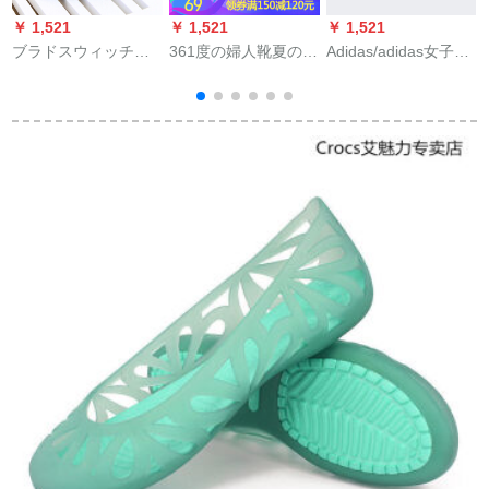
￥ 1,521
￥ 1,521
￥ 1,521
￥
ブラドスウィッチ男
361度の婦人靴夏のサ
Adidas/adidas女子レ
C
子セインダー男子夏
ンダー流行の運動靴
スリングパン35035
場バースム内外のビ
のほうこうりの
38
ターブーツ男性穴靴
粉/361度の白38
ミ
の1つ1つのスライダ
2
ー学生用スラッパー
6
の深さと青さの基準
番号40