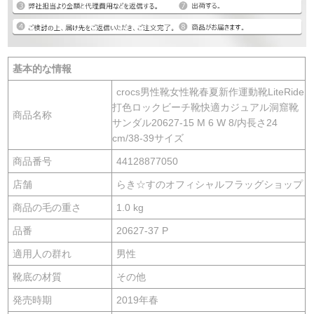
基本的な情報
crocs男性靴女性靴春夏新作運動靴LiteRide
打色ロックビーチ靴快適カジュアル洞窟靴
商品名称
サンダル20627-15 M 6 W 8/内長さ24
cm/38-39サイズ
商品番号
44128877050
店舗
らき☆すのオフィシャルフラッグショップ
商品の毛の重さ
1.0 kg
品番
20627-37 P
適用人の群れ
男性
靴底の材質
その他
発売時期
2019年春