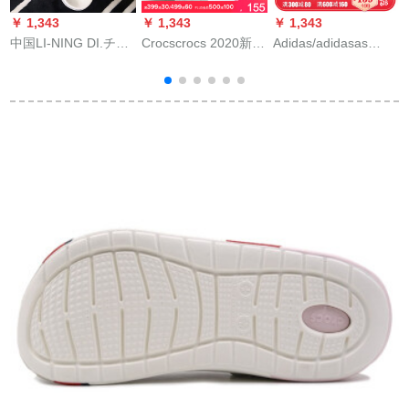
￥ 1,343
￥ 1,343
￥ 1,343
￥
中国LI-NING DI.チー
Crocscrocs 2020新型
Adidas/adidasas
L
ズチーズチーズチー
スリパイディ夏のプ
DUM SLIDESブラケ
ズチーズチーズチー
リンスト女史は足を
ットクラック三条競
ズ男女カーリング用
挟む人の字を凉しく
泳り止めスイップルG
スライダー夏季滑り
します/206190火の
892 G 15892 43
止めミッキーアウド
赤/白-6 J 0 38(240
アビビ-チ標準白/標準
mm)
黒39(女性用)