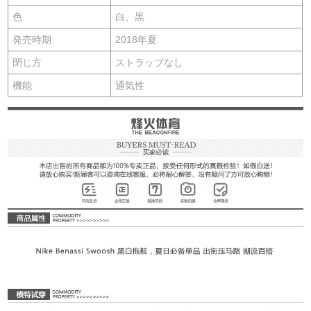
色
白、黒
発売時期
2018年夏
閉じ方
ストラップなし
機能
通気性