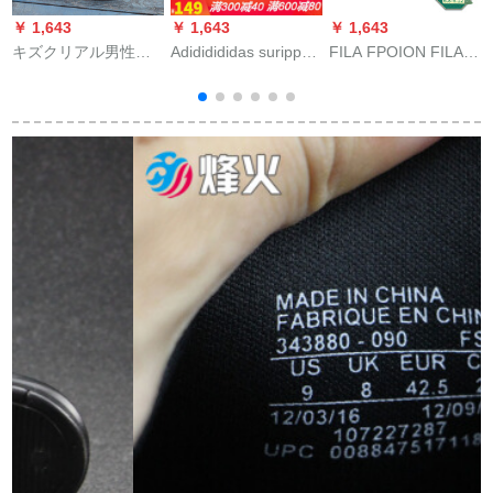
￥ 1,643
￥ 1,643
￥ 1,643
￥
キズクリアル男性春
Adididididas suripp男
FILA FPOION FILA男
N
夏通気性一字アウド
性靴2020夏新作公式
子スポレーパ2020夏
ア滑り止めビーズ191
旗艦男性屋外スポー
新作厚底凉ビブーツ
B
复古布44スナイズ
ツセンター男性屋外
伝奇青-NV 42
ステラダー男性屋外
ステラダー止めリン
グリングリングリン
グリングカースト人
字ビレット2042/大ヒ
トラル/男性神款39