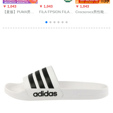
￥ 1,043
￥ 1,043
￥ 1,043
￥
【夏服】PUMA男性
FILA FPSION FILA女
Crocscrocs男性靴女
靴女性靴カージュブ
子セインダル2020夏
性靴2020春夏新型ク
ーツ2020新型シンプ
新作マジックトラッ
ッション性耐摩耗性
ロで上品なスリムパ
ク
ベヤビト靴洞サロン
8
ン36023 PUMAホワ
ダ101-4210/店長オー
イト+ブラック42
スメール9 W 11/27
cm/42-43