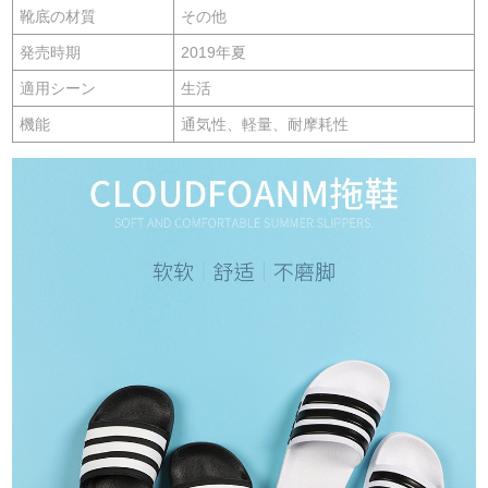
靴底の材質
その他
発売時期
2019年夏
適用シーン
生活
機能
通気性、軽量、耐摩耗性