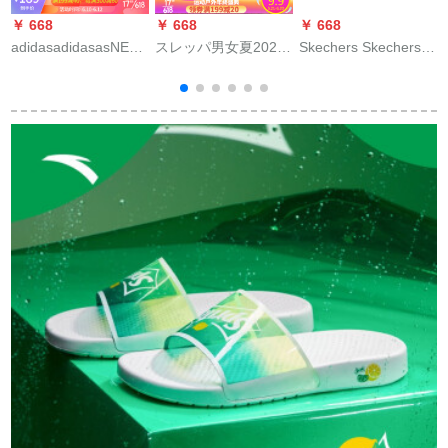
￥ 668
￥ 668
￥ 668
￥
adidasadidasasNEO
スレッパ男女夏2020
Skechers Skechers公
C
20夏新商品男性靴カ
新型室内室内滑り止
式杨紫は同じモデル
ジュア一字アウドア
め風呂家庭用カープ
の身長が高いパドル
ビビ、チサダンAQ
クール男性夏ピンクE
ダジューとビックと
1701 F 35416このサ
031-39（37-38サイ
ビッチの女性
ズの女性は1サズが、
ズに適しています）
66666188黒/白/BKW
2
男性は2サズが39よリ
38
m
が小さい。