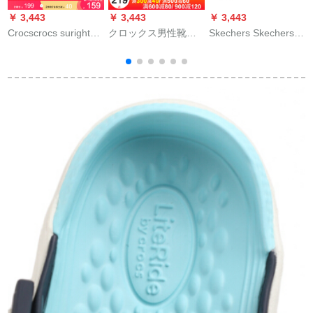
￥ 3,443
￥ 3,443
￥ 3,443
￥
Crocscrocs suright女
クロックス男性靴女
Skechers Skechers
S
性カジュアルブーツ
性靴2020夏新型ケー
SKECHERS婦人靴快
思瓏一字のフライパ
スケースケースケー
适カジュアルリパー
ンファ·マット·カージ
スケースケース
柔软ネト軽く量夏凉
ュ保温靴/20548ヌー
46/220 mm/36-37サ
しくて、薄い灰色の
9
ド粉-6 PN 40(260
イズ
褐色/桃色38
mm)