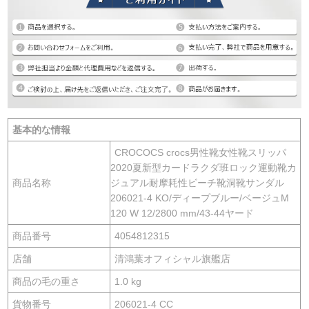
基本的な情報
CROCOCS crocs男性靴女性靴スリッパ
2020夏新型カードラクダ班ロック運動靴カ
商品名称
ジュアル耐摩耗性ビーチ靴洞靴サンダル
206021-4 KO/ディープブルー/ベージュM
120 W 12/2800 mm/43-44ヤード
商品番号
4054812315
店舗
清鴻葉オフィシャル旗艦店
商品の毛の重さ
1.0 kg
貨物番号
206021-4 CC