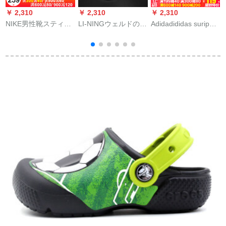
￥ 2,310
￥ 2,310
￥ 2,310
￥
NIKE男性靴スティッ
LI-NINGウェルドの道
Adidadididas suripp
U
パ2020夏新作カプル
夏季スライパ男性靴
男性靴2020夏新作ス
1列サンダー忍者ペア
カジュアルブーツ雲
ポーツブーツ大logo
ベルト滑り止め通気
ダンピグ軽い耐摩耗
Frishパンクブーツ
パ
性水泳バスビルビル
性滑り止めファン
0
ビルビルビルビルビ
靴-1標準白/標準黒/微
ルビルビルジュジュ
結晶灰43.5(内長270-
819717-010/モノク
280)
ロ/店長オスメ42