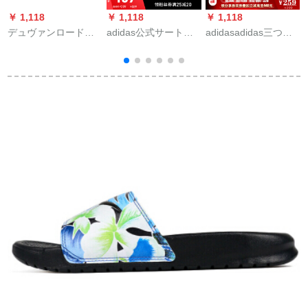
￥ 1,118
￥ 1,118
￥ 1,118
￥
デュヴァンロードブ
adidas公式サート
adidasadidas三つ葉
a
ロックの男性用スリ
adidas ADILE TTE
草2020夏新型ADILE
a
パンの个性韩国版
SANDAL女性靴スイ
LITE男女スキップル
A
2020新型の夏の外は
ミングスポーツ凉し
9842 EG
ファ‰ンの屋外を冷
いスウィッパーG
3
たくしています。港
28695図38
の风の男性靴の黒さ
の40を止めます。